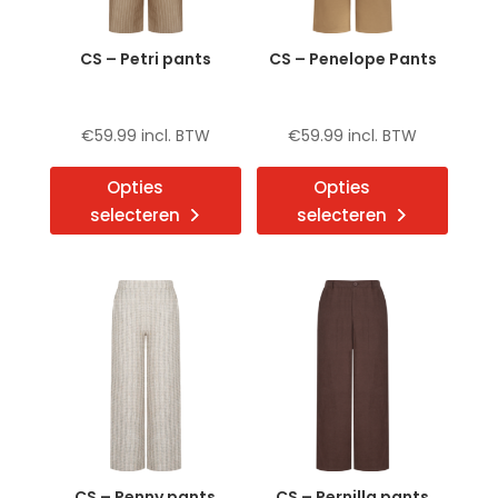
CS – Petri pants
CS – Penelope Pants
€
59.99
incl. BTW
€
59.99
incl. BTW
Dit
Dit
Opties
Opties
product
produ
selecteren
selecteren
heeft
heeft
meerdere
meerd
variaties.
variat
Deze
Deze
optie
optie
kan
kan
gekozen
gekoz
worden
word
op
op
de
de
CS – Penny pants
CS – Pernilla pants