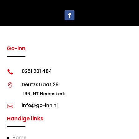
Go-inn
0251 201 484

Deutzstraat 26

1961 NT Heemskerk
info@go-inn.nl

Handige links
Home