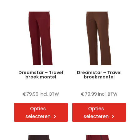
meerdere
meerd
variaties.
variat
Deze
Deze
optie
optie
kan
kan
gekozen
gekoz
worden
word
op
op
de
de
Dreamstar – Travel
Dreamstar – Travel
productpagina
produ
broek montel
broek montel
€
79.99
incl. BTW
€
79.99
incl. BTW
Dit
Dit
Opties
Opties
product
produ
selecteren
selecteren
heeft
heeft
meerdere
meerd
variaties.
variat