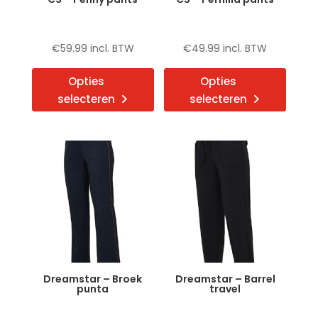
productpagina
produ
€
59.99
incl. BTW
€
49.99
incl. BTW
Dit
Dit
Opties
Opties
product
produ
selecteren
selecteren
heeft
heeft
meerdere
meerd
variaties.
variat
Deze
Deze
optie
optie
kan
kan
gekozen
gekoz
worden
word
op
op
de
de
Dreamstar – Broek
Dreamstar – Barrel
productpagina
produ
punta
travel