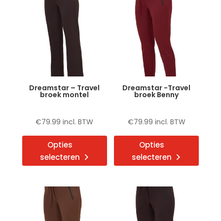
Deze
Deze
optie
optie
kan
kan
gekozen
gekoz
worden
word
op
op
de
de
Dreamstar – Travel
Dreamstar -Travel
productpagina
produ
broek montel
broek Benny
€
79.99
incl. BTW
€
79.99
incl. BTW
Dit
Dit
Opties
Opties
product
produ
selecteren
selecteren
heeft
heeft
meerdere
meerd
variaties.
variat
Deze
Deze
optie
optie