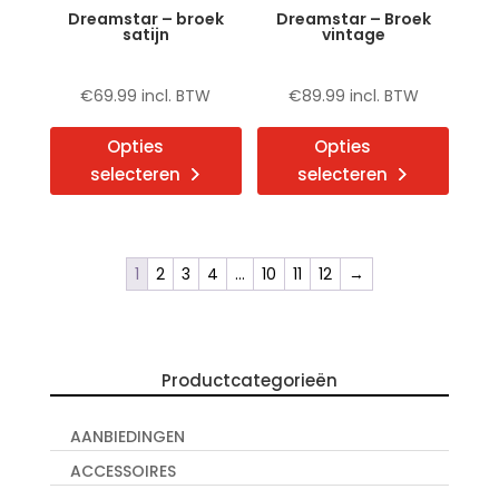
de
de
Dreamstar – broek
Dreamstar – Broek
productpagina
produ
satijn
vintage
€
69.99
incl. BTW
€
89.99
incl. BTW
Dit
Dit
Opties
Opties
product
produ
selecteren
selecteren
heeft
heeft
meerdere
meerd
variaties.
variat
Deze
Deze
1
2
3
4
…
10
11
12
→
optie
optie
kan
kan
gekozen
gekoz
Productcategorieën
worden
word
op
op
AANBIEDINGEN
de
de
productpagina
produ
ACCESSOIRES