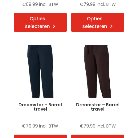
€
69.99
incl. BTW
€
79.99
incl. BTW
Dit
Dit
Opties
Opties
product
produ
selecteren
selecteren
heeft
heeft
meerdere
meerd
variaties.
variat
Deze
Deze
optie
optie
kan
kan
gekozen
gekoz
worden
word
op
op
de
de
Dreamstar – Barrel
Dreamstar – Barrel
productpagina
produ
travel
travel
€
79.99
incl. BTW
€
79.99
incl. BTW
Dit
Dit