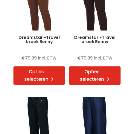
kan
kan
gekozen
gekoz
worden
word
op
op
de
de
Dreamstar -Travel
Dreamstar -Travel
productpagina
produ
broek Benny
broek Benny
€
79.99
incl. BTW
€
79.99
incl. BTW
Dit
Dit
Opties
Opties
product
produ
selecteren
selecteren
heeft
heeft
meerdere
meerd
variaties.
variat
Deze
Deze
optie
optie
kan
kan
gekozen
gekoz