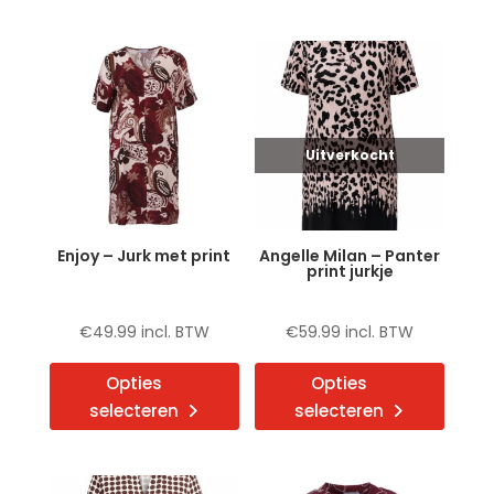
meerdere
meerd
variaties.
variat
Deze
Deze
optie
optie
kan
kan
gekozen
gekoz
Uitverkocht
worden
word
op
op
de
de
Enjoy – Jurk met print
Angelle Milan – Panter
productpagina
produ
print jurkje
€
49.99
incl. BTW
€
59.99
incl. BTW
Dit
Dit
Opties
Opties
product
produ
selecteren
selecteren
heeft
heeft
meerdere
meerd
variaties.
variat