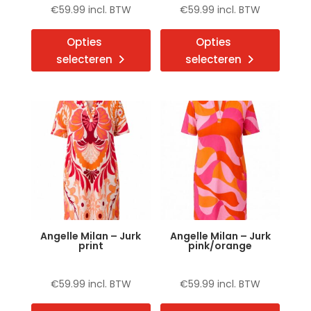
€
59.99
incl. BTW
€
59.99
incl. BTW
Dit
Dit
Opties
Opties
product
produ
selecteren
selecteren
heeft
heeft
meerdere
meerd
variaties.
variat
Deze
Deze
optie
optie
kan
kan
gekozen
gekoz
worden
word
op
op
de
de
Angelle Milan – Jurk
Angelle Milan – Jurk
productpagina
produ
print
pink/orange
€
59.99
incl. BTW
€
59.99
incl. BTW
Dit
Dit