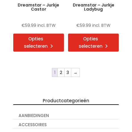
de
de
Dreamstar – Jurkje
Dreamstar – Jurkje
productpagina
produ
Castor
Ladybug
€
59.99
incl. BTW
€
59.99
incl. BTW
Dit
Dit
Opties
Opties
product
produ
selecteren
selecteren
heeft
heeft
meerdere
meerd
variaties.
variat
Deze
Deze
1
2
3
→
optie
optie
kan
kan
gekozen
gekoz
Productcategorieën
worden
word
op
op
AANBIEDINGEN
de
de
productpagina
produ
ACCESSOIRES