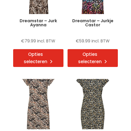
worden
word
op
op
de
de
Dreamstar – Jurk
Dreamstar – Jurkje
productpagina
produ
Ayanna
Castor
€
79.99
incl. BTW
€
59.99
incl. BTW
Dit
Dit
Opties
Opties
product
produ
selecteren
selecteren
heeft
heeft
meerdere
meerd
variaties.
variat
Deze
Deze
optie
optie
kan
kan
gekozen
gekoz
worden
word
op
op