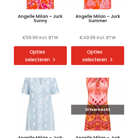
Angelle Milan – Jurk
Angelle Milan – Jurk
Sunny
Summer
€
59.99
incl. BTW
€
49.99
incl. BTW
Dit
Dit
Opties
Opties
product
produ
selecteren
selecteren
heeft
heeft
meerdere
meerd
variaties.
variat
Deze
Deze
optie
optie
kan
kan
gekozen
gekoz
Uitverkocht
worden
word
op
op
de
de
Angelle Milan – Jurk
Angelle Milan – Jurk