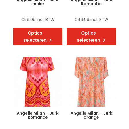
productpagina
produ
snake
Romantic
€
59.99
incl. BTW
€
49.99
incl. BTW
Dit
Dit
Opties
Opties
product
produ
selecteren
selecteren
heeft
heeft
meerdere
meerd
variaties.
variat
Deze
Deze
optie
optie
kan
kan
gekozen
gekoz
worden
word
op
op
de
de
Angelle Milan – Jurk
Angelle Milan – Jurk
productpagina
produ
Romance
orange