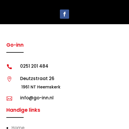
Go-inn
0251 201 484

Deutzstraat 26

1961 NT Heemskerk
info@go-inn.nl

Handige links
Home