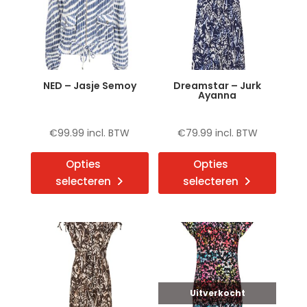
kan
kan
gekozen
gekoz
worden
word
op
op
de
de
NED – Jasje Semoy
Dreamstar – Jurk
productpagina
produ
Ayanna
€
99.99
incl. BTW
€
79.99
incl. BTW
Dit
Dit
Opties
Opties
product
produ
selecteren
selecteren
heeft
heeft
meerdere
meerd
variaties.
variat
Deze
Deze
optie
optie
kan
kan
gekozen
gekoz
Uitverkocht