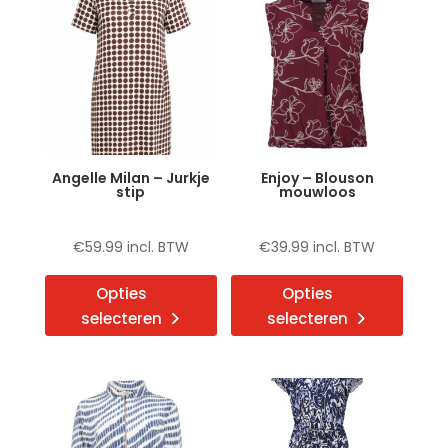
Deze
Deze
optie
optie
kan
kan
gekozen
gekoz
worden
word
op
op
de
de
Angelle Milan – Jurkje
Enjoy – Blouson
productpagina
produ
stip
mouwloos
€
59.99
incl. BTW
€
39.99
incl. BTW
Dit
Dit
Opties
Opties
product
produ
selecteren
selecteren
heeft
heeft
meerdere
meerd
variaties.
variat
Deze
Deze
optie
optie