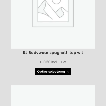
worden
op
de
productpagina
RJ Bodywear spaghetti top wit
€
18.50
incl. BTW
Dit
Opties selecteren
product
heeft
meerdere
variaties.
Deze
optie