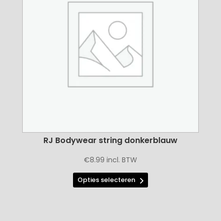
kan
gekozen
worden
op
de
productpagina
RJ Bodywear string donkerblauw
€
8.99
incl. BTW
Dit
Opties selecteren
product
heeft
meerdere