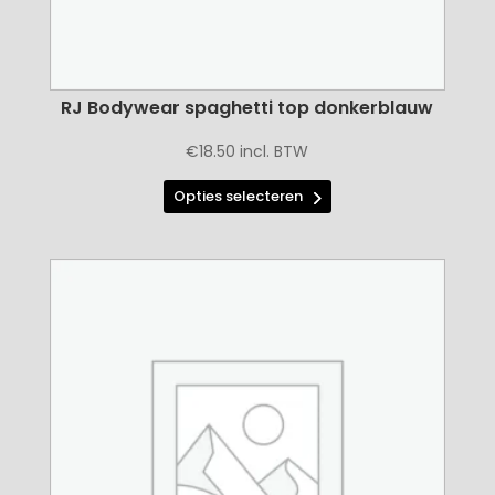
RJ Bodywear spaghetti top donkerblauw
€
18.50
incl. BTW
Dit
Opties selecteren
product
heeft
meerdere
variaties.
Deze
optie
kan
gekozen
worden
op
de