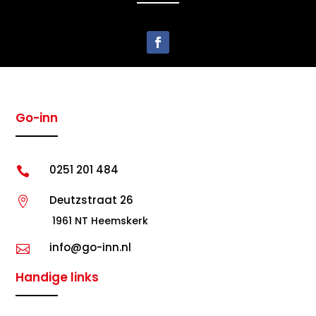
Go-inn
0251 201 484

Deutzstraat 26

1961 NT Heemskerk
info@go-inn.nl

Handige links