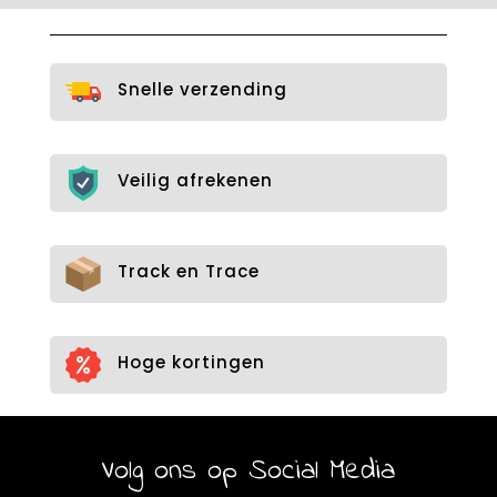
variaties.
Deze
optie
Snelle verzending
kan
gekozen
worden
op
Veilig afrekenen
de
productpagina
Track en Trace
Hoge kortingen
Volg ons op Social Media