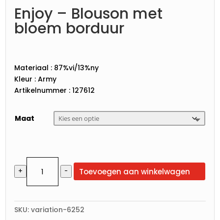
Enjoy – Blouson met
bloem borduur
Materiaal : 87%vi/13%ny
Kleur : Army
Artikelnummer : 127612
Maat
Enjoy
Toevoegen aan winkelwagen
+
-
-
Blouson
met
bloem
SKU:
variation-6252
borduur