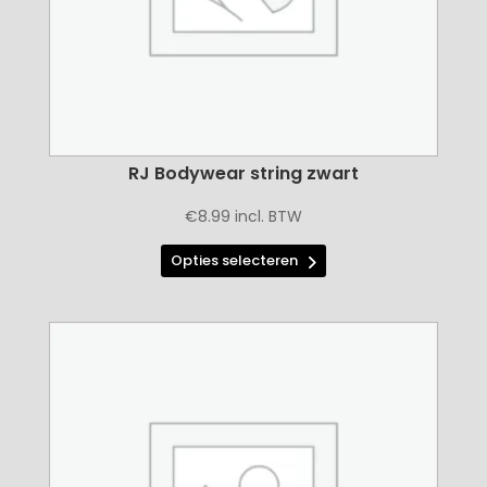
productpagina
RJ Bodywear string zwart
€
8.99
incl. BTW
Dit
Opties selecteren
product
heeft
meerdere
variaties.
Deze
optie
kan
gekozen