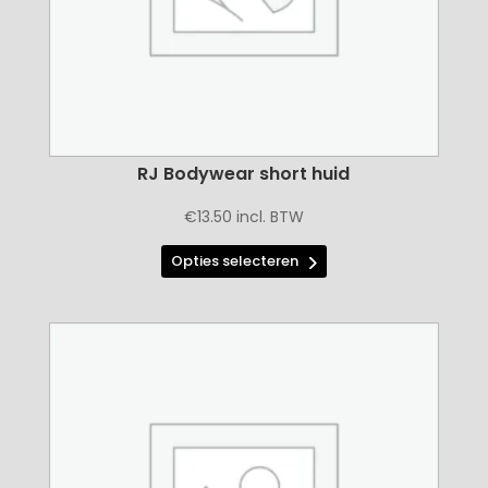
productpagina
RJ Bodywear short huid
€
13.50
incl. BTW
Dit
Opties selecteren
product
heeft
meerdere
variaties.
Deze
optie
kan
gekozen