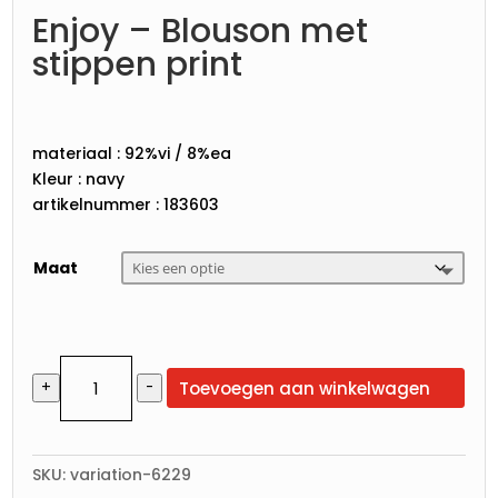
Enjoy – Blouson met
stippen print
materiaal : 92%vi / 8%ea
Kleur : navy
artikelnummer : 183603
Maat
Enjoy
Toevoegen aan winkelwagen
+
-
-
Blouson
met
stippen
SKU:
variation-6229
print