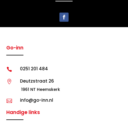
Go-inn
0251 201 484

Deutzstraat 26

1961 NT Heemskerk
info@go-inn.nl

Handige links