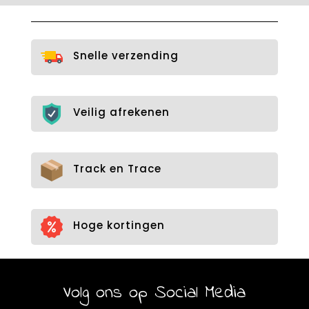
variaties.
Deze
optie
Snelle verzending
kan
gekozen
worden
op
Veilig afrekenen
de
productpagina
Track en Trace
Hoge kortingen
Volg ons op Social Media