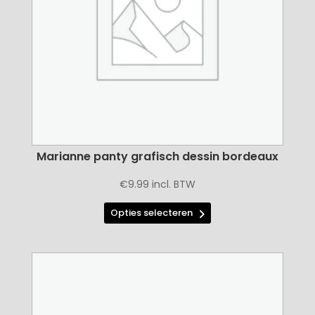
worden
op
de
productpagina
Marianne panty grafisch dessin bordeaux
€
9.99
incl. BTW
Dit
Opties selecteren
product
heeft
meerdere
variaties.
Deze
optie