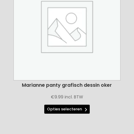
kan
gekozen
worden
op
de
productpagina
Marianne panty grafisch dessin oker
€
9.99
incl. BTW
Dit
Opties selecteren
product
heeft
meerdere