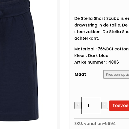
De Stella Short Scuba is
drawstring in de taille. D
steekzakken. De Stella Sh
achterkant.
Materiaal : 76%BCI cotto
Kleur : Dark blue
Artikelnummer : 4806
Maat
Red
Toevoe
+
-
Button
-
Stella
SKU:
variation-5894
short