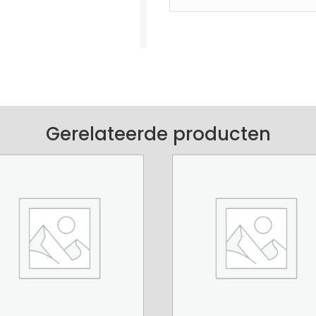
aantal
Gerelateerde producten