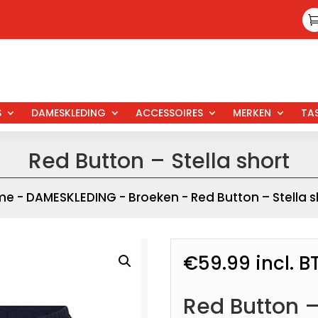
S
DAMESKLEDING
ACCESSOIRES
MERKEN
TA
Red Button – Stella short
me
-
DAMESKLEDING
-
Broeken
- Red Button – Stella s
€
59.99
incl. 
Red Button –