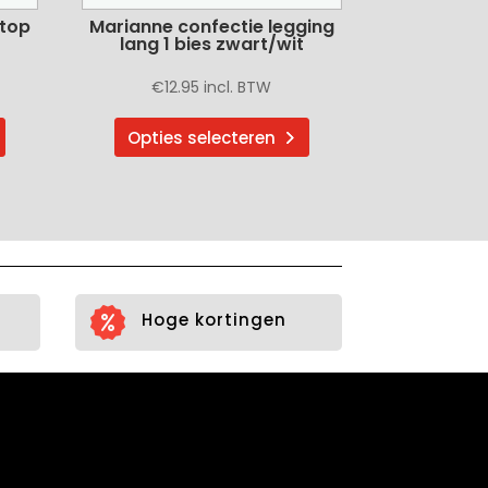
 top
Marianne confectie legging
lang 1 bies zwart/wit
€
12.95
incl. BTW
Dit
Dit
Opties selecteren
product
product
heeft
heeft
meerdere
meerdere
variaties.
variaties.
Deze
Deze
optie
optie
kan
kan
Hoge kortingen
gekozen
gekozen
worden
worden
op
op
de
de
productpagina
productpagina