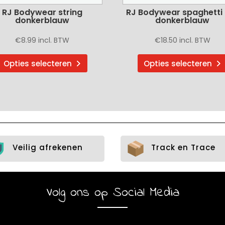
RJ Bodywear string
RJ Bodywear spaghetti
donkerblauw
donkerblauw
€
8.99
incl. BTW
€
18.50
incl. BTW
Dit
Opties selecteren
Opties selecteren
product
heeft
meerdere
variaties.
Deze
optie
kan
Veilig afrekenen
Track en Trace
gekozen
worden
op
Volg ons op Social Media
de
a
productpagina