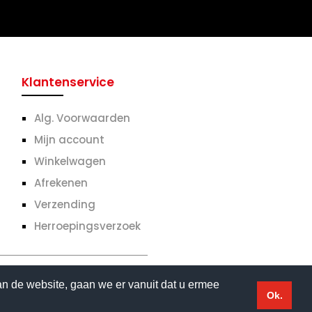
Klantenservice
Alg. Voorwaarden
Mijn account
Winkelwagen
Afrekenen
Verzending
Herroepingsverzoek
an de website, gaan we er vanuit dat u ermee
 | Website gemaakt door
Flexamedia
Ok.