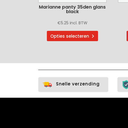
Marianne panty 35den glans
black
€
5.25
incl. BTW
Dit
Opties selecteren
product
heeft
meerdere
variaties.
Deze
optie
kan
Snelle verzending
gekozen
worden
op
de
productpagin