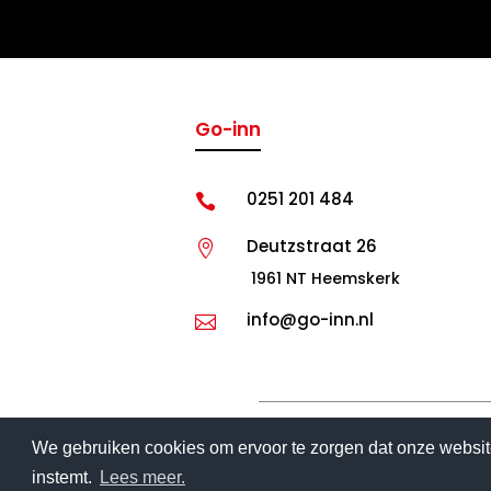
Go-inn
0251 201 484

Deutzstraat 26

1961 NT Heemskerk
info@go-inn.nl

We gebruiken cookies om ervoor te zorgen dat onze website
instemt.
Lees meer.