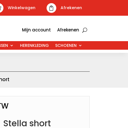
Winkelwagen
Afrekenen


Mijn account
Afrekenen
SSEN
HERENKLEDING
SCHOENEN
hort
BTW
 Stella short