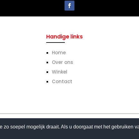
Handige links
Home
Over ons
Winkel
Contact
 zo soepel mogelijk draait. Als u doorgaat met het gebruiken v
© Copyright Go-inn