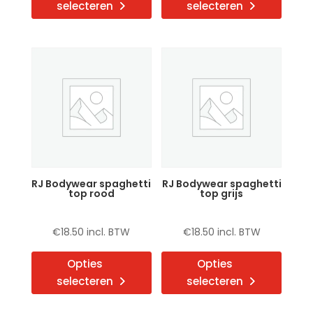
selecteren
selecteren
heeft
heeft
meerdere
meerd
variaties.
variat
Deze
Deze
optie
optie
kan
kan
gekozen
gekoz
worden
word
op
op
de
de
RJ Bodywear spaghetti
RJ Bodywear spaghetti
productpagina
produ
top rood
top grijs
€
18.50
incl. BTW
€
18.50
incl. BTW
Dit
Dit
Opties
Opties
product
produ
selecteren
selecteren
heeft
heeft
meerdere
meerd