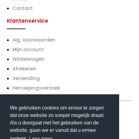
Contact
Klantenservice
Alg. Voorwaarden
Mijn account
Winkelwagen
Afrekenen
Verzending
Herroepingsverzoek
We gebruiken cookies om ervoor te zorgen
dat onze website zo soepel mogelijk draait.
Als u doorgaat met het gebruiken van de
website, gaan we er vanuit dat u ermee
© Copyright Go-inn | Website gemaakt
instemt.
Lees meer.