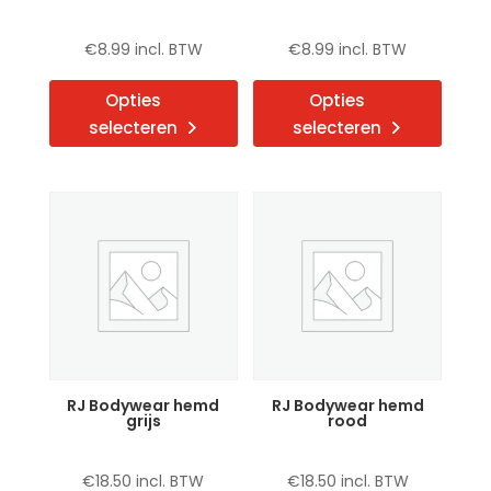
€
8.99
incl. BTW
€
8.99
incl. BTW
Dit
Dit
Opties
Opties
product
produ
selecteren
selecteren
heeft
heeft
meerdere
meerd
variaties.
variat
Deze
Deze
optie
optie
kan
kan
gekozen
gekoz
worden
word
op
op
de
de
RJ Bodywear hemd
RJ Bodywear hemd
productpagina
produ
grijs
rood
€
18.50
incl. BTW
€
18.50
incl. BTW