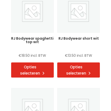
optie
optie
kan
kan
gekozen
gekoz
worden
word
op
op
de
de
RJ Bodywear spaghetti
RJ Bodywear short wit
productpagina
produ
top wit
€
18.50
incl. BTW
€
13.50
incl. BTW
Dit
Dit
Opties
Opties
product
produ
selecteren
selecteren
heeft
heeft
meerdere
meerd
variaties.
variat
Deze
Deze
optie
optie
kan
kan