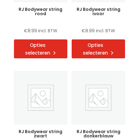
RJ Bodywear string
RJ Bodywear string
rood
ivoor
€
8.99
incl. BTW
€
8.99
incl. BTW
Dit
Dit
Opties
Opties
product
produ
selecteren
selecteren
heeft
heeft
meerdere
meerd
variaties.
variat
Deze
Deze
optie
optie
kan
kan
gekozen
gekoz
worden
word
op
op
de
de
RJ Bodywear string
RJ Bodywear string
productpagina
produ
zwart
donkerblauw