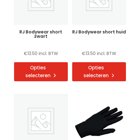
gekozen
gekoz
worden
word
op
op
de
de
RJ Bodywear short
RJ Bodywear short huid
productpagina
produ
zwart
€
13.50
incl. BTW
€
13.50
incl. BTW
Dit
Dit
Opties
Opties
product
produ
selecteren
selecteren
heeft
heeft
meerdere
meerd
variaties.
variat
Deze
Deze
optie
optie
kan
kan
gekozen
gekoz
worden
word