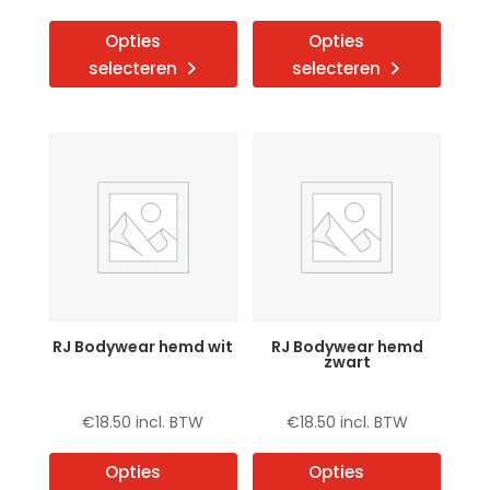
Dit
Dit
Opties
Opties
product
produ
selecteren
selecteren
heeft
heeft
meerdere
meerd
variaties.
variat
Deze
Deze
optie
optie
kan
kan
gekozen
gekoz
worden
word
op
op
de
de
RJ Bodywear hemd wit
RJ Bodywear hemd
productpagina
produ
zwart
€
18.50
incl. BTW
€
18.50
incl. BTW
Dit
Dit
Opties
Opties
product
produ