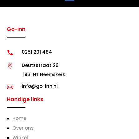
Go-inn
0251 201 484

Deutzstraat 26

1961 NT Heemskerk
info@go-inn.nl

Handige links
Home
Over ons
Winkel