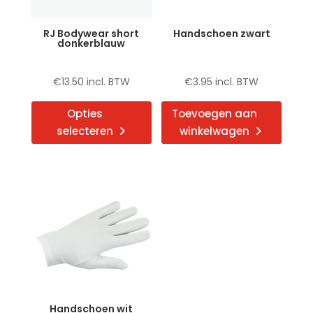
op
op
de
de
RJ Bodywear short
Handschoen zwart
productpagina
produ
donkerblauw
€
13.50
incl. BTW
€
3.95
incl. BTW
Dit
Opties
Toevoegen aan
product
selecteren
winkelwagen
heeft
meerdere
variaties.
Deze
optie
kan
gekozen
worden
op
de
Handschoen wit