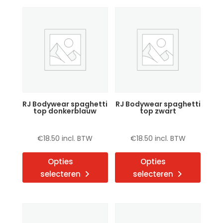
variaties.
variat
Deze
Deze
optie
optie
kan
kan
gekozen
gekoz
worden
word
op
op
de
de
RJ Bodywear spaghetti
RJ Bodywear spaghetti
productpagina
produ
top donkerblauw
top zwart
€
18.50
incl. BTW
€
18.50
incl. BTW
Dit
Dit
Opties
Opties
product
produ
selecteren
selecteren
heeft
heeft
meerdere
meerd
variaties.
variat
Deze
Deze