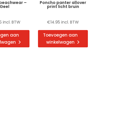
beachwear –
Poncho panter allover
Geel
print licht bruin
5
incl. BTW
€
14.95
incl. BTW
egen aan
Toevoegen aan
elwagen
winkelwagen