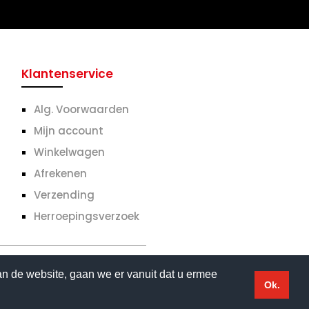
Klantenservice
Alg. Voorwaarden
Mijn account
Winkelwagen
Afrekenen
Verzending
Herroepingsverzoek
an de website, gaan we er vanuit dat u ermee
 | Website gemaakt door
Flexamedia
Ok.