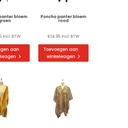
panter bloem
Poncho panter bloem
groen
rood
5
incl. BTW
€
14.95
incl. BTW
egen aan
Toevoegen aan
elwagen
winkelwagen