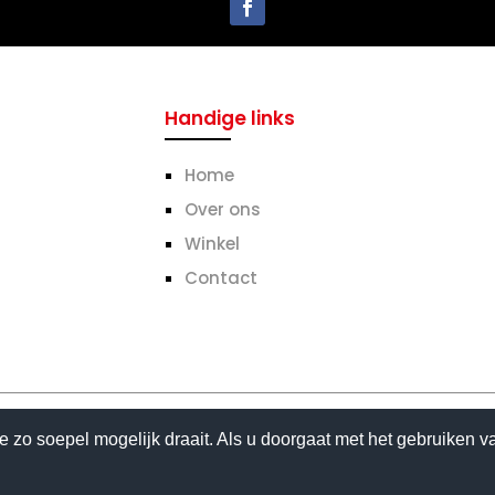
Handige links
Home
Over ons
Winkel
Contact
 zo soepel mogelijk draait. Als u doorgaat met het gebruiken v
© Copyright Go-inn