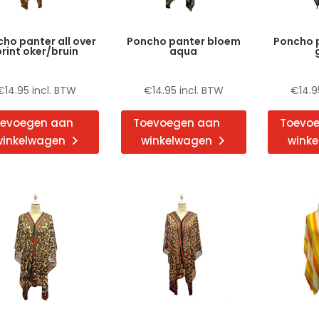
ho panter all over
Poncho panter bloem
Poncho 
print oker/bruin
aqua
€
14.95
incl. BTW
€
14.95
incl. BTW
€
14.9
evoegen aan
Toevoegen aan
Toevo
winkelwagen
winkelwagen
wink