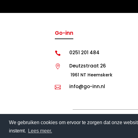
Go-inn
0251 201 484

Deutzstraat 26

1961 NT Heemskerk
info@go-inn.nl

We gebruiken cookies om ervoor te zorgen dat onze website
instemt.
Lees meer.