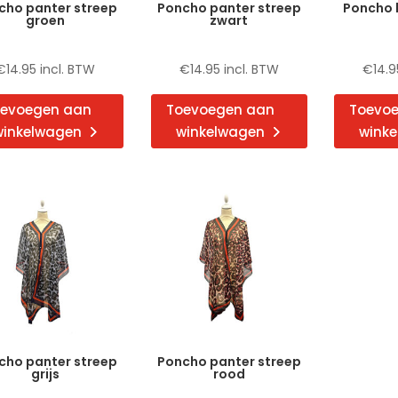
cho panter streep
Poncho panter streep
Poncho 
groen
zwart
€
14.95
incl. BTW
€
14.95
incl. BTW
€
14.9
evoegen aan
Toevoegen aan
Toevo
winkelwagen
winkelwagen
wink
cho panter streep
Poncho panter streep
grijs
rood