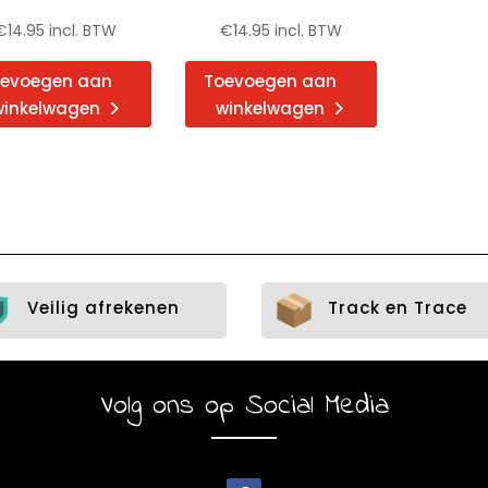
€
14.95
incl. BTW
€
14.95
incl. BTW
evoegen aan
Toevoegen aan
winkelwagen
winkelwagen
Veilig afrekenen
Track en Trace
Volg ons op Social Media